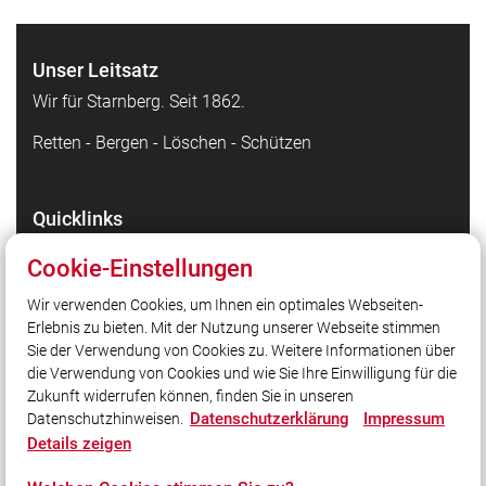
Unser Leitsatz
Wir für Starnberg. Seit 1862.
Retten - Bergen - Löschen - Schützen
Quicklinks
Facebook - die Highlights
Cookie-Einstellungen
Instagram - Bilder unserer Arbeit
Wir verwenden Cookies, um Ihnen ein optimales Webseiten-
TikTok - Kurzvideos zu unserer Arbeit
Erlebnis zu bieten. Mit der Nutzung unserer Webseite stimmen
Stadt Starnberg
Sie der Verwendung von Cookies zu. Weitere Informationen über
Kreisfeuerwehrverband Starnberg
die Verwendung von Cookies und wie Sie Ihre Einwilligung für die
Zukunft widerrufen können, finden Sie in unseren
Datenschutzerklärung
Impressum
Datenschutzhinweisen.
Social Media
Details zeigen
Auch unterwegs immer auf dem Laufenden bleiben?