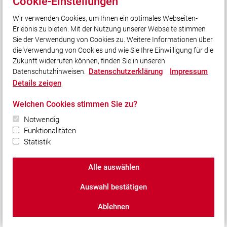
Cookie-Einstellungen
Instagram - Bilder unserer Arbeit
Wir verwenden Cookies, um Ihnen ein optimales Webseiten-
TikTok - Kurzvideos zu unserer Arbeit
Erlebnis zu bieten. Mit der Nutzung unserer Webseite stimmen
Stadt Starnberg
Sie der Verwendung von Cookies zu. Weitere Informationen über
Kreisfeuerwehrverband Starnberg
die Verwendung von Cookies und wie Sie Ihre Einwilligung für die
Zukunft widerrufen können, finden Sie in unseren
Datenschutzerklärung
Impressum
Datenschutzhinweisen.
Social Media
Details zeigen
Auch unterwegs immer auf dem Laufenden bleiben?
Welchen Cookies stimmen Sie zu?
Bleiben Sie mit uns in Kontakt und vernetzen Sie sich
Notwendig
mit uns!
Funktionalitäten
Statistik
Alle auswählen
© 2026 Freiwillige Feuerwehr Starnberg, gegr. 1862 e.V.
Auswahl bestätigen
Impressum
|
Datenschutz
|
Cookie-Einstellungen
Ablehnen