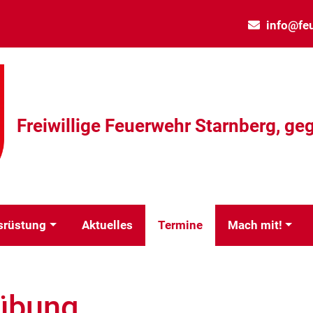
info@fe
Freiwillige Feuerwehr Starnberg, geg
srüstung
Aktuelles
Termine
Mach mit!
übung