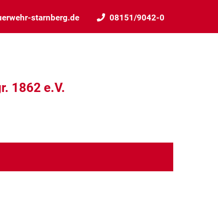
uerwehr-starnberg.de
08151/9042-0
r. 1862 e.V.