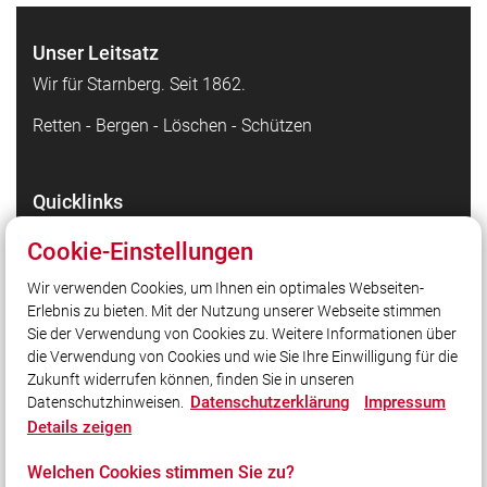
Unser Leitsatz
Wir für Starnberg. Seit 1862.
Retten - Bergen - Löschen - Schützen
Quicklinks
Facebook - die Highlights
Cookie-Einstellungen
Instagram - Bilder unserer Arbeit
Wir verwenden Cookies, um Ihnen ein optimales Webseiten-
TikTok - Kurzvideos zu unserer Arbeit
Erlebnis zu bieten. Mit der Nutzung unserer Webseite stimmen
Stadt Starnberg
Sie der Verwendung von Cookies zu. Weitere Informationen über
Kreisfeuerwehrverband Starnberg
die Verwendung von Cookies und wie Sie Ihre Einwilligung für die
Zukunft widerrufen können, finden Sie in unseren
Datenschutzerklärung
Impressum
Datenschutzhinweisen.
Social Media
Details zeigen
Auch unterwegs immer auf dem Laufenden bleiben?
Welchen Cookies stimmen Sie zu?
Bleiben Sie mit uns in Kontakt und vernetzen Sie sich