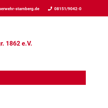
uerwehr-starnberg.de
08151/9042-0
r. 1862 e.V.