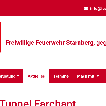
info@fe
Freiwillige Feuerwehr Starnberg, geg
srüstung
Aktuelles
Termine
Mach mit!
 Tunnel Farchant