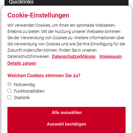
Quicklinks
Facebook - die Highlights
Cookie-Einstellungen
Instagram - Bilder unserer Arbeit
Wir verwenden Cookies, um Ihnen ein optimales Webseiten-
TikTok - Kurzvideos zu unserer Arbeit
Erlebnis zu bieten. Mit der Nutzung unserer Webseite stimmen
Stadt Starnberg
Sie der Verwendung von Cookies zu. Weitere Informationen über
Kreisfeuerwehrverband Starnberg
die Verwendung von Cookies und wie Sie Ihre Einwilligung für die
Zukunft widerrufen können, finden Sie in unseren
Datenschutzerklärung
Impressum
Datenschutzhinweisen.
Social Media
Details zeigen
Auch unterwegs immer auf dem Laufenden bleiben?
Welchen Cookies stimmen Sie zu?
Bleiben Sie mit uns in Kontakt und vernetzen Sie sich
mit uns!
Notwendig
Funktionalitäten
Statistik
Alle auswählen
© 2026 Freiwillige Feuerwehr Starnberg, gegr. 1862 e.V.
Auswahl bestätigen
Impressum
|
Datenschutz
|
Cookie-Einstellungen