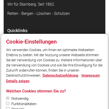
Wir für Starnberg. Seit 1862.
Retten - Bergen - Löschen - Schützen
Quicklinks
Facebook - die Highlights
Cookie-Einstellungen
Instagram - Bilder unserer Arbeit
Wir verwenden Cookies, um Ihnen ein optimales Webseiten-
TikTok - Kurzvideos zu unserer Arbeit
Erlebnis zu bieten. Mit der Nutzung unserer Webseite stimmen
Stadt Starnberg
Sie der Verwendung von Cookies zu. Weitere Informationen über
Kreisfeuerwehrverband Starnberg
die Verwendung von Cookies und wie Sie Ihre Einwilligung für die
Zukunft widerrufen können, finden Sie in unseren
Datenschutzerklärung
Impressum
Datenschutzhinweisen.
Social Media
Details zeigen
Auch unterwegs immer auf dem Laufenden bleiben?
Welchen Cookies stimmen Sie zu?
Bleiben Sie mit uns in Kontakt und vernetzen Sie sich
mit uns!
Notwendig
Funktionalitäten