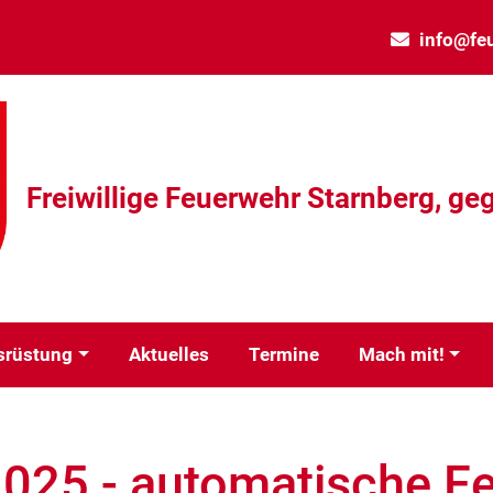
info@fe
Freiwillige Feuerwehr Starnberg, geg
srüstung
Aktuelles
Termine
Mach mit!
2025 - automatische 