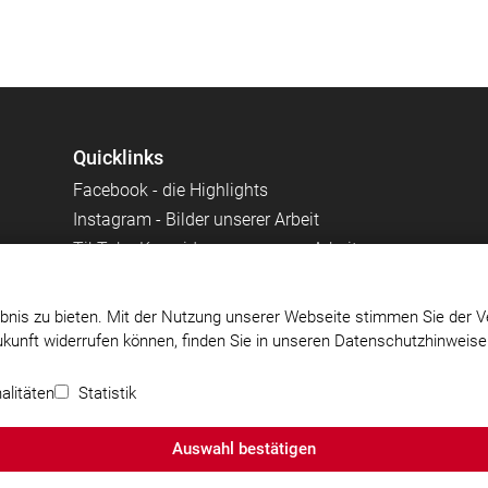
Quicklinks
Facebook - die Highlights
Instagram - Bilder unserer Arbeit
TikTok - Kurzvideos zu unserer Arbeit
Stadt Starnberg
Kreisfeuerwehrverband Starnberg
bnis zu bieten. Mit der Nutzung unserer Webseite stimmen Sie der V
Zukunft widerrufen können, finden Sie in unseren Datenschutzhinweis
,
Impressum
|
Datenschutz
|
Cookie-Einstellungen
alitäten
Statistik
Auswahl bestätigen