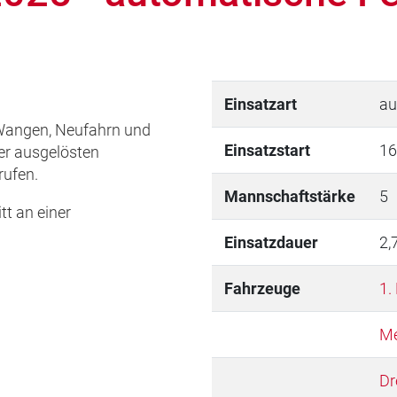
Einsatzart
au
Wangen, Neufahrn und
Einsatzstart
16
er ausgelösten
ufen.
Mannschaftstärke
5
t an einer
Einsatzdauer
2,
Fahrzeuge
1.
Me
Dr