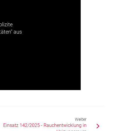
lizite
täten" aus
Weiter
Einsatz 142/2025 - Rauchentwicklung in