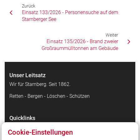
Zurück
Einsatz 133/2026 - Personensuche auf dem
Starnberger See
Weiter
Einsatz 135/2026 - Brand zweier
Großraummülltonnen am Gebäude
Unser Leitsatz
Wir für Starnberg. Seit 1862.
Retten - Bergen - Löschen - Schützen
Quicklinks
Facebook - die Highlights
Cookie-Einstellungen
Instagram - Bilder unserer Arbeit