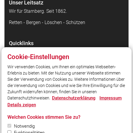
Unser Leitsatz
Wir für Starnberg. Seit 1862.
Retten - Bergen - Löschen - Schützen
Quicklinks
Facebook - die Highlights
Cookie-Einstellungen
Instagram - Bilder unserer Arbeit
Wir verwenden Cookies, um Ihnen ein optimales Webseiten-
TikTok - Kurzvideos zu unserer Arbeit
Erlebnis zu bieten. Mit der Nutzung unserer Webseite stimmen
Stadt Starnberg
Sie der Verwendung von Cookies zu. Weitere Informationen über
Kreisfeuerwehrverband Starnberg
die Verwendung von Cookies und wie Sie Ihre Einwilligung für die
Zukunft widerrufen können, finden Sie in unseren
Datenschutzerklärung
Impressum
Datenschutzhinweisen.
Social Media
Details zeigen
Auch unterwegs immer auf dem Laufenden bleiben?
Welchen Cookies stimmen Sie zu?
Bleiben Sie mit uns in Kontakt und vernetzen Sie sich
mit uns!
Notwendig
Funktionalitäten