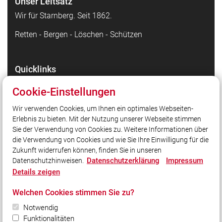
Unser Leitsatz
Wir für Starnberg. Seit 1862.
Retten - Bergen - Löschen - Schützen
Quicklinks
Facebook - die Highlights
Cookie-Einstellungen
Instagram - Bilder unserer Arbeit
Wir verwenden Cookies, um Ihnen ein optimales Webseiten-
TikTok - Kurzvideos zu unserer Arbeit
Erlebnis zu bieten. Mit der Nutzung unserer Webseite stimmen
Stadt Starnberg
Sie der Verwendung von Cookies zu. Weitere Informationen über
Kreisfeuerwehrverband Starnberg
die Verwendung von Cookies und wie Sie Ihre Einwilligung für die
Zukunft widerrufen können, finden Sie in unseren
Datenschutzerklärung
Impressum
Datenschutzhinweisen.
Social Media
Details zeigen
Auch unterwegs immer auf dem Laufenden bleiben?
Welchen Cookies stimmen Sie zu?
Bleiben Sie mit uns in Kontakt und vernetzen Sie sich
mit uns!
Notwendig
Funktionalitäten