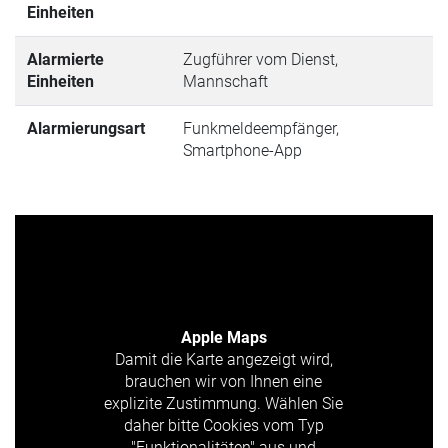
Einheiten
Alarmierte
Zugführer vom Dienst,
Einheiten
Mannschaft
Alarmierungsart
Funkmeldeempfänger,
Smartphone-App
Apple Maps
Damit die Karte angezeigt wird,
brauchen wir von Ihnen eine
explizite Zustimmung. Wählen Sie
daher bitte Cookies vom Typ
"Funktionalitäten" aus und