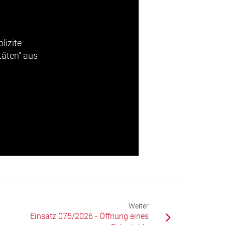
lizite
täten" aus
Weiter
Einsatz 075/2026 - Öffnung eines