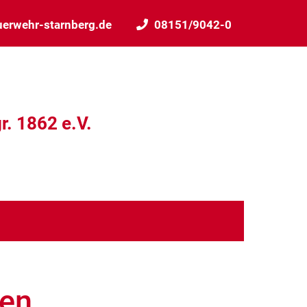
uerwehr-starnberg.de
08151/9042-0
r. 1862 e.V.
den