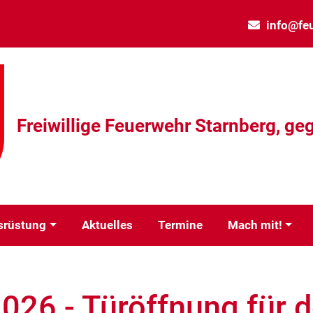
info@fe
Freiwillige Feuerwehr Starnberg, geg
srüstung
Aktuelles
Termine
Mach mit!
026 - Türöffnung für 